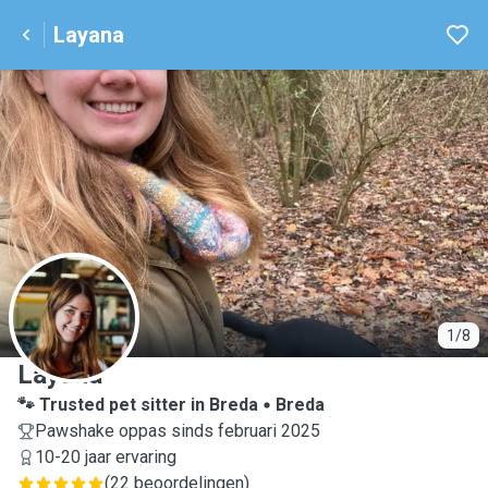
Layana
L
1/8
Layana
🐾 Trusted pet sitter in Breda
Breda
Pawshake oppas sinds februari 2025
10-20 jaar ervaring
(
22 beoordelingen
)