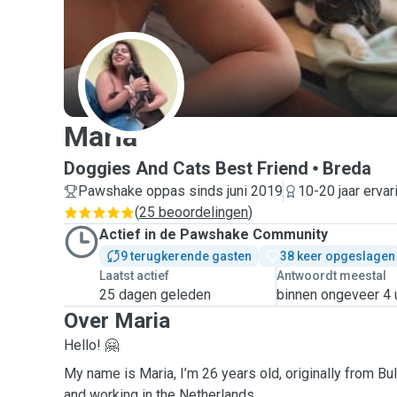
M
Maria
Doggies And Cats Best Friend
Breda
Pawshake oppas sinds juni 2019
10-20 jaar ervar
(
25 beoordelingen
)
Actief in de Pawshake Community
9 terugkerende gasten
38 keer opgeslagen
Laatst actief
Antwoordt meestal
25 dagen geleden
binnen ongeveer 4 
Over Maria
Hello! 🤗
My name is Maria, I’m 26 years old, originally from Bulg
and working in the Netherlands.