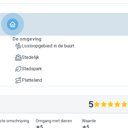
De omgeving
Losloopgebied in de buurt
Stedelijk
Stadspark
Platteland
5
cte omschrijving
Omgang met dieren
Waarde
5
5