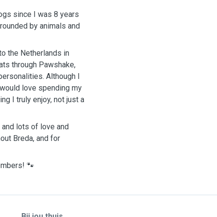
ogs since I was 8 years
urrounded by animals and
to the Netherlands in
cats through Pawshake,
ersonalities. Although I
 I would love spending my
g I truly enjoy, not just a
 and lots of love and
hout Breda, and for
members! 🐾
Bij jou thuis