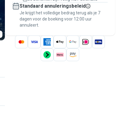
Regel alles via Pawshake — van eerste
Standaard annuleringsbeleid
bericht tot betaling — en geniet van de
Je krijgt het volledige bedrag terug als je 7
Pawshake Garantie
.
dagen voor de boeking voor 12:00 uur
annuleert.