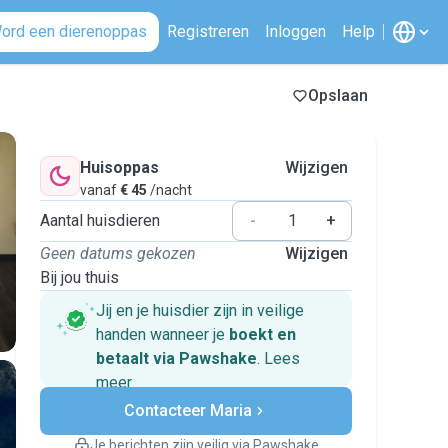
ord een dierenoppas
Registreren
Inloggen
Help
Opslaan
Huisoppas
Wijzigen
vanaf
€ 45
/nacht
Aantal huisdieren
-
+
Geen datums gekozen
Wijzigen
Bij jou thuis
Jij en je huisdier zijn in veilige
handen wanneer je
boekt en
betaalt via Pawshake
.
Lees
meer
Veilig betalen
Contacteer Maria
Hulp als plannen veranderen
Boekingen met garantie
Je berichten zijn veilig via Pawshake