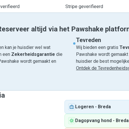
erifieerd
Stripe geverifieerd
Reserveer altijd via het Pawshake platfor
Tevreden
n kan je huisdier wel wat
Wij bieden een gratis
Tevr
om een
Zekerheidsgarantie
die
Pawshake wordt gemaakt en
ia Pawshake wordt gemaakt en
huisdier de best mogelijke 
Ontdek de Tevredenheidsg
ia
Logeren
-
Breda
Dagopvang hond
-
Breda