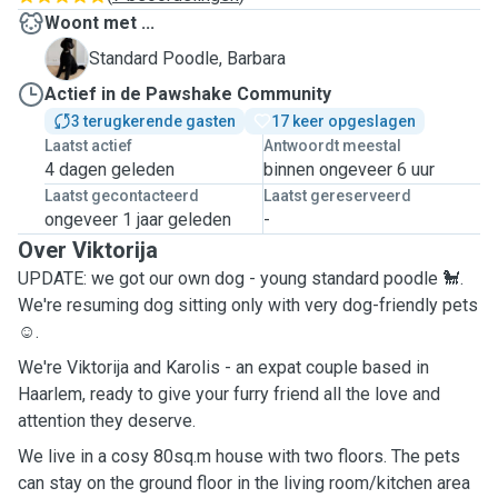
Woont met ...
B
Standard Poodle, Barbara
Actief in de Pawshake Community
3 terugkerende gasten
17 keer opgeslagen
Laatst actief
Antwoordt meestal
4 dagen geleden
binnen ongeveer 6 uur
Laatst gecontacteerd
Laatst gereserveerd
ongeveer 1 jaar geleden
-
Over Viktorija
UPDATE: we got our own dog - young standard poodle 🐩.
We're resuming dog sitting only with very dog-friendly pets
☺️.
We're Viktorija and Karolis - an expat couple based in
Haarlem, ready to give your furry friend all the love and
attention they deserve.
We live in a cosy 80sq.m house with two floors. The pets
can stay on the ground floor in the living room/kitchen area