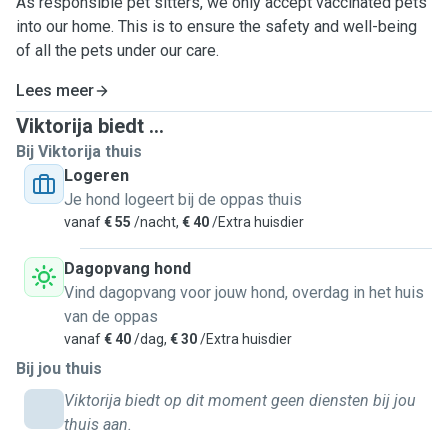
As responsible pet sitters, we only accept vaccinated pets
into our home. This is to ensure the safety and well-being
of all the pets under our care.
Lees meer
Viktorija biedt ...
Bij Viktorija thuis
Logeren
Je hond logeert bij de oppas thuis
vanaf
€ 55
/nacht,
€ 40
/Extra huisdier
Dagopvang hond
Vind dagopvang voor jouw hond, overdag in het huis
van de oppas
vanaf
€ 40
/dag,
€ 30
/Extra huisdier
Bij jou thuis
Viktorija biedt op dit moment geen diensten bij jou
thuis aan.