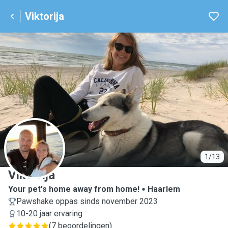
Viktorija
V
1/13
Viktorija
Your pet's home away from home!
Haarlem
Pawshake oppas sinds november 2023
10-20 jaar ervaring
(
7 beoordelingen
)