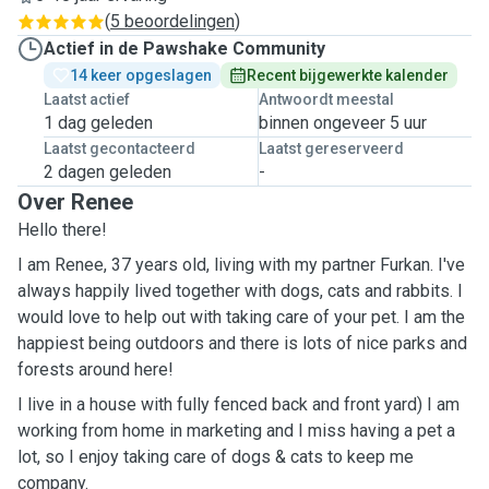
(
5 beoordelingen
)
Actief in de Pawshake Community
14 keer opgeslagen
Recent bijgewerkte kalender
Laatst actief
Antwoordt meestal
1 dag geleden
binnen ongeveer 5 uur
Laatst gecontacteerd
Laatst gereserveerd
2 dagen geleden
-
Over Renee
Hello there!
I am Renee, 37 years old, living with my partner Furkan. I've
always happily lived together with dogs, cats and rabbits. I
would love to help out with taking care of your pet. I am the
happiest being outdoors and there is lots of nice parks and
forests around here!
I live in a house with fully fenced back and front yard) I am
working from home in marketing and I miss having a pet a
lot, so I enjoy taking care of dogs & cats to keep me
company.