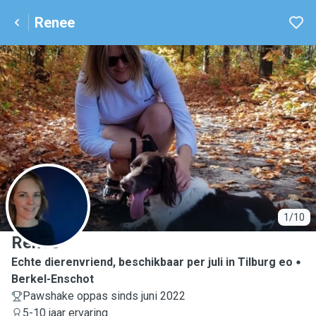
Renee
R
1/10
Renee
Echte dierenvriend, beschikbaar per juli in Tilburg eo
Berkel-Enschot
Pawshake oppas sinds juni 2022
5-10 jaar ervaring