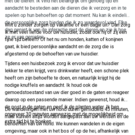
met de dieren. Ik vind het belangrijk om genoeg tijd en
aandacht te besteden aan de dieren die ik verzorg en in te
spelen op hun behoeften op dat moment. Nu kan ik eindelijk
de persoonlijke zorg bieden die ik zo waardevol vind. Elke
Wilt u zonder zorgen op vakantie of een dagje uit? Dan zorg
dag geniet ik van de interactie met de dieren en zie ik hoe
ik met veel liefde voor uw huisdier, zodat ook hij of zij een
ze er van genieten.
fijne tijd beleeft! Of het nu om honden, katten of konijnen
gaat, ik bied persoonlijke aandacht en de zorg die is
afgestemd op de behoeften van uw huisdier.
Tijdens een huisbezoek zorg ik ervoor dat uw huisdier
lekker te eten krijgt, vers drinkwater heeft, een schone plek
heeft om zijn behoefte te doen, en natuurlijk krijgt hij de
nodige knuffels en aandacht. Ik houd ook de
gemoedstoestand van uw dier goed in de gaten en reageer
daarop op een passende manier. Indien gewenst, houd ik
de post in de gaten en geef ik de planten water. Ik ben
De wandelingen met uw hond duren gemiddeld 45 minuten,
ongeveer 30 minuten aanwezig, met de mogelijkheid om
maar kunnen altijd worden aangepast aan uw wensen en de
extra tijd bij te boeken.
behoeften van uw hond. We kunnen wandelen in de eigen
omgeving, maar ook in het bos of op de hei, afhankelijk van