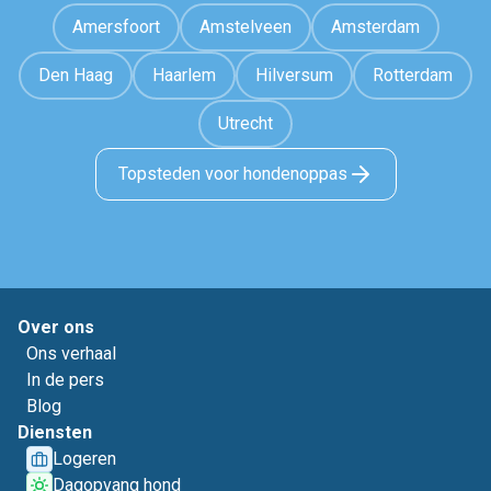
Amersfoort
Amstelveen
Amsterdam
Den Haag
Haarlem
Hilversum
Rotterdam
Utrecht
Topsteden voor hondenoppas
Over ons
Ons verhaal
In de pers
Blog
Diensten
Logeren
Dagopvang hond