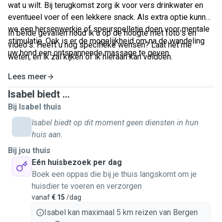
wat u wilt. Bij terugkomst zorg ik voor vers drinkwater en
eventueel voer of een lekkere snack. Als extra optie kunnen
we een hersenwerkje of speurspelletje doen voor mentale
In beide gevallen houd ik u op de hoogte met foto's en
stimulatie. Ook is er de mogelijkheid om na de wandeling
video's. Heeft u nog specifieke wensen? Laat het me
uw hond een ontspannende massage te geven.
weten, en ik zal kijken of ik hieraan kan voldoen.
Lees meer
Isabel biedt ...
Bij Isabel thuis
Isabel biedt op dit moment geen diensten in hun
huis aan.
Bij jou thuis
Eén huisbezoek per dag
Boek een oppas die bij je thuis langskomt om je
huisdier te voeren en verzorgen
vanaf
€ 15
/dag
Isabel kan maximaal 5 km reizen van Bergen