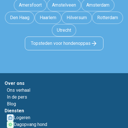
Amersfoort
Amstelveen
Amsterdam
Den Haag
Haarlem
Hilversum
Rotterdam
Utrecht
Topsteden voor hondenoppas
Over ons
Ons verhaal
In de pers
Blog
Diensten
Logeren
Dagopvang hond