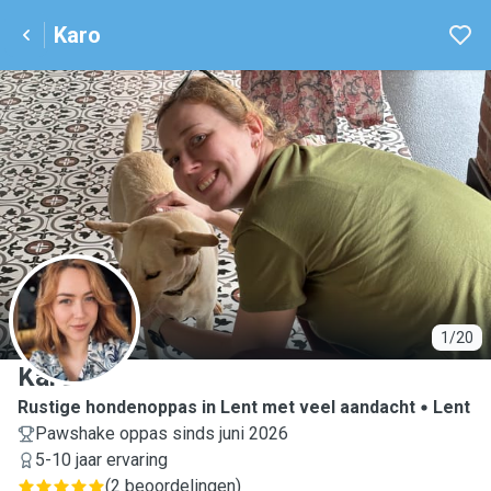
Karo
K
1/20
Karo
Rustige hondenoppas in Lent met veel aandacht
Lent
Pawshake oppas sinds juni 2026
5-10 jaar ervaring
(
2 beoordelingen
)