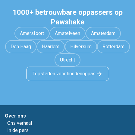
1000+ betrouwbare oppassers op
Pawshake
Amersfoort
Amstelveen
Amsterdam
Den Haag
Haarlem
Hilversum
Rotterdam
Utrecht
Topsteden voor hondenoppas
Over ons
Ons verhaal
In de pers