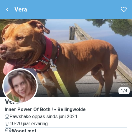
Vera
V
1/4
Vera
Inner Power Of Both !
Bellingwolde
Pawshake oppas sinds juni 2021
10-20 jaar ervaring
Woont met ...