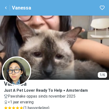
Vanessa
V
1/6
Vanessa
Just A Pet Lover Ready To Help
Amsterdam
Pawshake oppas sinds november 2025
<1 jaar ervaring
(
1 beoordeling
)