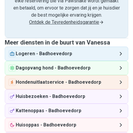
elke reservering die via Pawshake wordt gemaakt
en betaald, om ervoor te zorgen dat jij en je huisdier
de best mogelijke ervaring krijgen.
Ontdek de Tevredenheidsgarantie
Meer diensten in de buurt van Vanessa
Logeren
-
Badhoevedorp
Dagopvang hond
-
Badhoevedorp
Hondenuitlaatservice
-
Badhoevedorp
Huisbezoeken
-
Badhoevedorp
Kattenoppas
-
Badhoevedorp
Huisoppas
-
Badhoevedorp