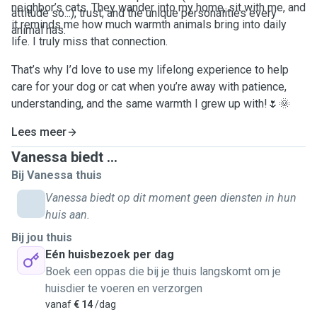
neighbor’s cats. They wander into my home, sit with me, and
attitude so...), trust, and the unique personalities every
it reminds me how much warmth animals bring into daily
animal has.
life. I truly miss that connection.
That’s why I’d love to use my lifelong experience to help
care for your dog or cat when you’re away with patience,
understanding, and the same warmth I grew up with!🌷🌞
Lees meer
Vanessa biedt ...
Bij Vanessa thuis
Vanessa biedt op dit moment geen diensten in hun
huis aan.
Bij jou thuis
Eén huisbezoek per dag
Boek een oppas die bij je thuis langskomt om je
huisdier te voeren en verzorgen
vanaf
€ 14
/dag