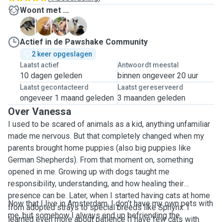
Woont met ...
C
D
D
S
Actief in de Pawshake Community
2 keer opgeslagen
Laatst actief
Antwoordt meestal
10 dagen geleden
binnen ongeveer 20 uur
Laatst gecontacteerd
Laatst gereserveerd
ongeveer 1 maand geleden
3 maanden geleden
Over Vanessa
I used to be scared of animals as a kid, anything unfamiliar
made me nervous. But that completely changed when my
parents brought home puppies (also big puppies like
German Shepherds). From that moment on, something
opened in me. Growing up with dogs taught me
responsibility, understanding, and how healing their
presence can be. Later, when I started having cats at home
Now that I live in Amsterdam, I don’t have my own pets with
from adopted strays to special breeds like Sphynx. I
me, but somehow I always end up befriending the
learned even more about patience (I have few cats with