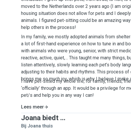
moved to the Netherlands over 2 years ago (I am origi
housing situation does not allow for pets and I deepl
animals. I figured pet-sitting could be an amazing way t
help others in the process!
In my family, we mostly adopted animals from shelter
a lot of first-hand experience on how to tune in and bo
with animals who were young, senior, with strict medic
reactive, active, quiet,… This taught me many things, b
listen attentively, slowly learning each pet’s body lan
adjusting to their habits and rhythms. This process of 
brings me so much joy, which is why I believe I make a
I have pet-sitted my whole life, for family, friends, fri
‘officially’ through an app. It would be a privilege for 
pet/s and help you in any way I can!
Lees meer
Joana biedt ...
Bij Joana thuis