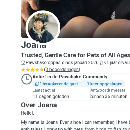
J
Joana
Trusted, Gentle Care for Pets of All Ages
Pawshake oppas sinds januari 2026
<1 jaar ervar
(
3 beoordelingen
)
Actief in de Pawshake Community
1 terugkerende gast
7 keer opgeslagen
Laatst actief
Antwoordt meestal
11 dagen geleden
binnen 36 minuten
Over Joana
Hello!,
My name is Joana. Ever since I can remember, I have
enthusiast. I grew up with pets, from birds, to fish, to 