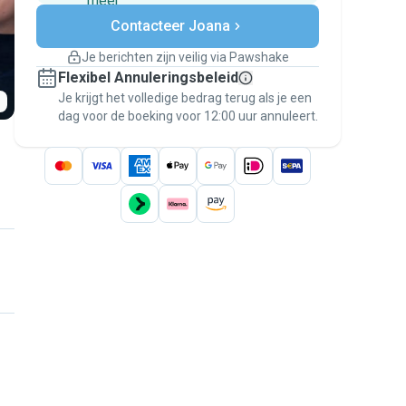
meer
Veilig betalen
Contacteer Joana
Hulp als plannen veranderen
Boekingen met garantie
Je berichten zijn veilig via Pawshake
Regel alles via Pawshake — van eerste
Flexibel Annuleringsbeleid
bericht tot betaling — en geniet van de
Je krijgt het volledige bedrag terug als je een
Pawshake Garantie
.
dag voor de boeking voor 12:00 uur annuleert.