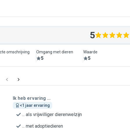
5
cte omschrijving
Omgang met dieren
Waarde
5
5
Ik heb ervaring ...
<1 jaar ervaring
... als vrijwilliger dierenwelzijn
... met adoptiedieren