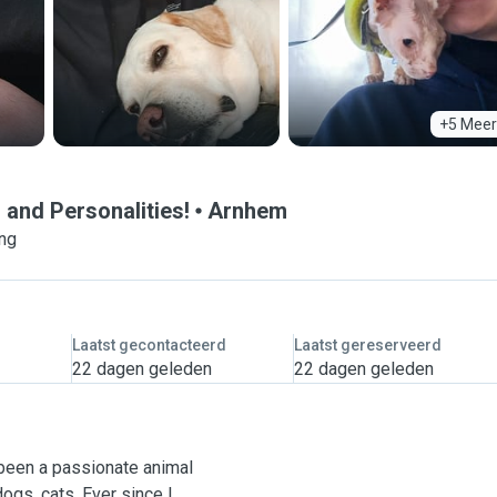
+5 Meer
 and Personalities!
Arnhem
ing
Laatst gecontacteerd
Laatst gereserveerd
22 dagen geleden
22 dagen geleden
 been a passionate animal
dogs, cats. Ever since I