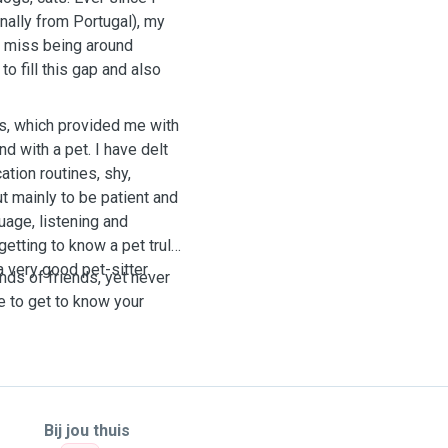
nally from Portugal), my
y miss being around
o fill this gap and also
s, which provided me with
nd with a pet. I have delt
ation routines, shy,
ut mainly to be patient and
guage, listening and
getting to know a pet truly
 very good pet-sitter.
ends of friends, yet never
me to get to know your
Bij jou thuis