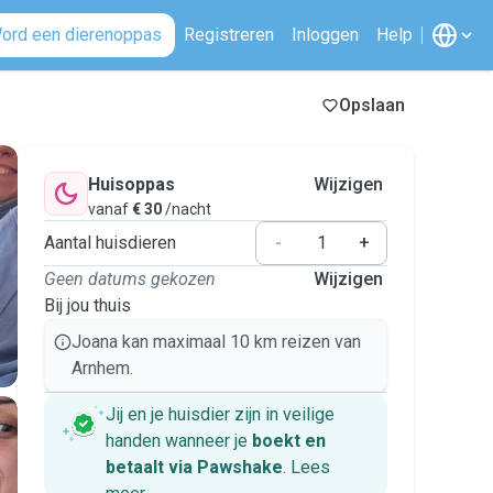
ord een dierenoppas
Registreren
Inloggen
Help
Opslaan
Huisoppas
Wijzigen
vanaf
€ 30
/nacht
Aantal huisdieren
-
+
Geen datums gekozen
Wijzigen
Bij jou thuis
Joana kan maximaal 10 km reizen van
Arnhem.
Jij en je huisdier zijn in veilige
handen wanneer je
boekt en
betaalt via Pawshake
.
Lees