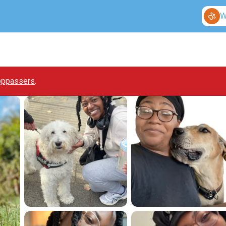
W
 oppassers
.