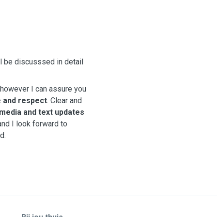
ll be discusssed in detail
 however I can assure you
e and respect
. Clear and
 media and text updates
and I look forward to
nd.