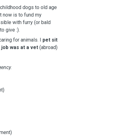
childhood dogs to old age
ht now is to fund my
ible with furry (or bald
o give :).
aring for animals. I
pet sit
 job was at a vet
(abroad)
gency.
t)
hment)