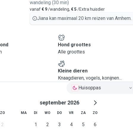
wandeling (30 min)
vanaf
€ 9
/wandeling,
€ 5
/Extra huisdier
Jiana kan maximaal 20 km reizen van Arnhem.
hond
Hond groottes
n
Alle groottes
Kleine dieren
Knaagdieren, vogels, konijnen...
Huisoppas
september 2026
ZO
MA
DI
WO
DO
VR
ZA
ZO
2
1
2
3
4
5
6