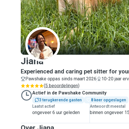
J
Jiana
Experienced and caring pet sitter for you
Pawshake oppas sinds maart 2026
10-20 jaar erv
(
5 beoordelingen
)
Actief in de Pawshake Community
3 terugkerende gasten
8 keer opgeslagen
Laatst actief
Antwoordt meestal
ongeveer 6 uur geleden
binnen ongeveer 15
Over Jiana