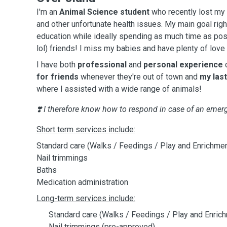
I'm an
Animal Science student
who recently lost my 
and other unfortunate health issues. My main goal rig
education while ideally spending as much time as poss
lol) friends! I miss my babies and have plenty of love t
I have both
professional
and
personal experience
c
for friends
whenever they're out of town and
my last
where I assisted with a wide range of animals!
❣️ I therefore know how to respond in case of an emer
Short term services include:
Standard care (Walks / Feedings / Play and Enrichmen
Nail trimmings
Baths
Medication administration
Long-term services include:
Standard care (Walks / Feedings / Play and Enric
Nail trimmings (pre-approved)