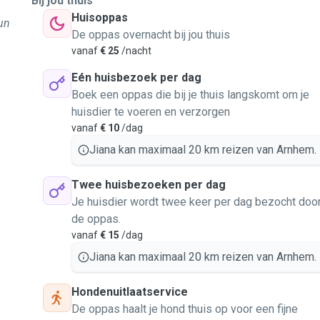
Bij jou thuis
Huisoppas
un
De oppas overnacht bij jou thuis
vanaf
€ 25
/nacht
Eén huisbezoek per dag
Boek een oppas die bij je thuis langskomt om je
huisdier te voeren en verzorgen
vanaf
€ 10
/dag
Jiana kan maximaal 20 km reizen van Arnhem.
Twee huisbezoeken per dag
Je huisdier wordt twee keer per dag bezocht doo
de oppas.
vanaf
€ 15
/dag
Jiana kan maximaal 20 km reizen van Arnhem.
Hondenuitlaatservice
De oppas haalt je hond thuis op voor een fijne