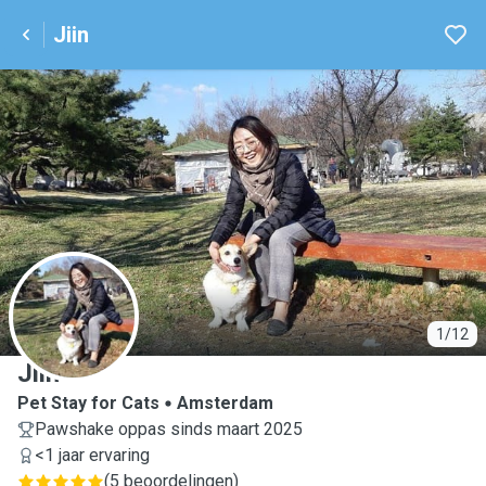
Jiin
J
1/12
Jiin
Pet Stay for Cats
Amsterdam
Pawshake oppas sinds maart 2025
<1 jaar ervaring
(
5 beoordelingen
)