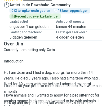
Actief in de Pawshake Community
3 terugkerende gasten
18 keer opgeslagen
Recent bijgewerkte kalender
Laatst actief
Antwoordt meestal
ongeveer 1 uur geleden
binnen 44 minuten
Laatst gecontacteerd
Laatst gereserveerd
5 dagen geleden
4 dagen geleden
Over Jiin
Currently I am sitting only
Cats
.
Introduction
Hi, I am Jean and I had a dog, a corgi, for more than 14
years. He died 3 years ago. I also had a maltese who had
lived for 10 years with me before I adopted my corgi.
I cannot sit your pets for more than 2 consecutive weeks in
a month.
I love animals and I wanted to apply for a pet sitter not for
earning money, but because I wanted to be with animals. I
Pick up and drop off times fall within the 24-hour time