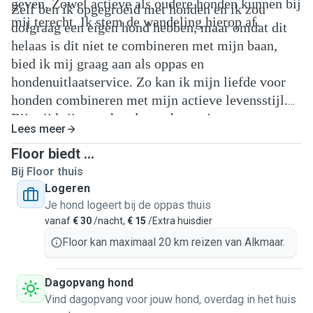
geven. Zowel actieve als oudere honden kunnen bij
Zelf ben ik opgegroeid met honden en ik zou
mij terecht. Ik stem de wandeling hierop af.
dolgraag een eigen hond hebben, maar omdat dit
helaas is dit niet te combineren met mijn baan,
bied ik mij graag aan als oppas en
hondenuitlaatservice. Zo kan ik mijn liefde voor
honden combineren met mijn actieve levensstijl.
Bij mij krijgt uw hond rust, beweging,
Lees meer
persoonlijke aandacht en vooral: een fijne
Floor biedt ...
wandeling in de buitenlucht.
Bij Floor thuis
Logeren
Je hond logeert bij de oppas thuis
vanaf
€ 30
/nacht,
€ 15
/Extra huisdier
Floor kan maximaal 20 km reizen van Alkmaar.
Dagopvang hond
Vind dagopvang voor jouw hond, overdag in het huis