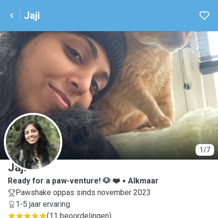
Jaji
J
1/7
Jaji
Ready for a paw-venture! 🐶 ❤️
Alkmaar
Pawshake oppas sinds november 2023
1-5 jaar ervaring
(
11 beoordelingen
)