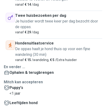
any alarm or security system exactly as you wish, and
vanaf
€ 14
/dag
being mindful of who has access to the property. I do not
share location or travel details publicly and will promptly
Twee huisbezoeken per dag
report any issues or irregularities to the homeowner.
Je huisdier wordt twee keer per dag bezocht door
de oppas.
vanaf
€ 29
/dag
Hondenuitlaatservice
De oppas haalt je hond thuis op voor een fijne
wandeling (30 min)
vanaf
€ 15
/wandeling,
€ 5
/Extra huisdier
En verder ...
Ophalen & terugbrengen
Mitch kan accepteren
Puppy's
<1 jaar
Leeftijden hond