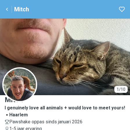
Mitch
M
1/10
Mitch
I genuinely love all animals + would love to meet yours!
Haarlem
Pawshake oppas sinds januari 2026
1-5 jaar ervaring