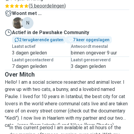
(
5 beoordelingen
)
Woont met ...
J
N
Actief in de Pawshake Community
2 terugkerende gasten
7 keer opgeslagen
Laatst actief
Antwoordt meestal
3 dagen geleden
binnen ongeveer 9 uur
Laatst gecontacteerd
Laatst gereserveerd
7 dagen geleden
3 dagen geleden
Over Mitch
Hello! I am a social science researcher and animal lover. I
grew up with two cats, a bunny, and a lovebird named
Paulie. I lived for 10 years in Istanbul, the best city for cat
lovers in the world where communal cats live and are taken
care of on every street corner (check out the documentary
"Kedi"). I now live in Haarlem with my partner and our two
cats, Jenna (from Istanbul) and Nikos (from Rhodes).
In this current period I am available at all hours of the